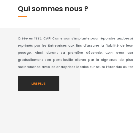
Qui sommes nous ?
Créée en 1993, CAPI Cameroun s’implante pour répondre aux besoi
exprimés par les Entreprises aux fins d’assurer la fiabilité de le
pesage. Ainsi, durant sa première décennie, CAPI s’est act
graduellement son portefeuille clients par la signature de plus
maintenance avec les entreprises locales sur toute l’étendue du terr
LIRE PLUS
+25
1
+25
'EXPÉRIENCES
FILIALE RÉGIONALE AU
COLLABORATEUR
CONGO