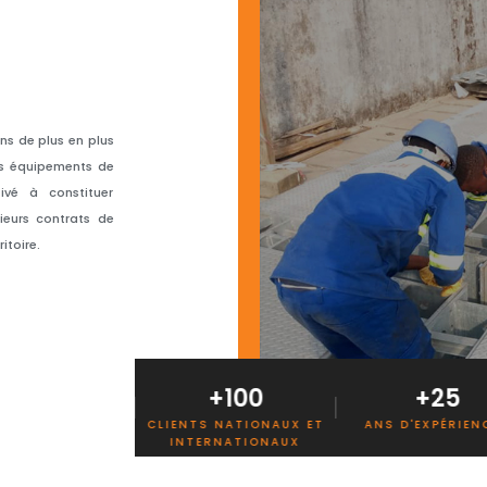
ns de plus en plus
urs équipements de
ivé à constituer
ieurs contrats de
itoire.
+100
+25
S
CLIENTS NATIONAUX ET
ANS D'EXPÉRIENCES
FI
INTERNATIONAUX