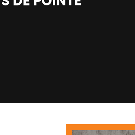
S DE POINTE
E